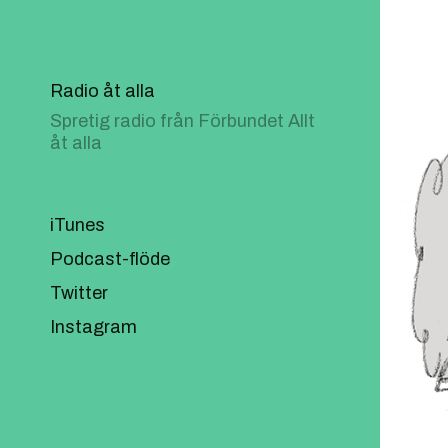
Radio åt alla
Spretig radio från Förbundet Allt
åt alla
iTunes
Podcast-flöde
Twitter
Instagram