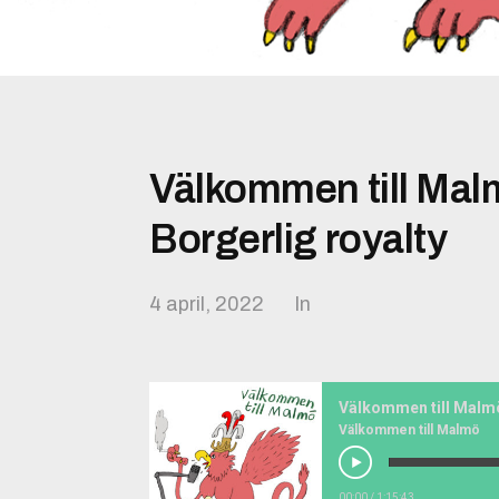
Välkommen till Mal
Borgerlig royalty
4 april, 2022
In
Välkommen till Malmö
Välkommen till Malmö
00:00
/
1:15:43