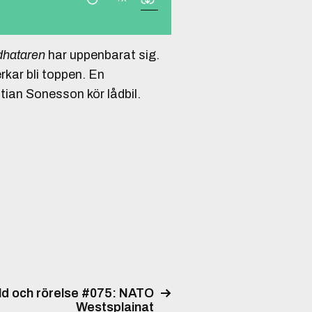
hataren
har uppenbarat sig.
erkar bli toppen. En
stian Sonesson kör lådbil.
ld och rörelse #075: NATO
Westsplainat