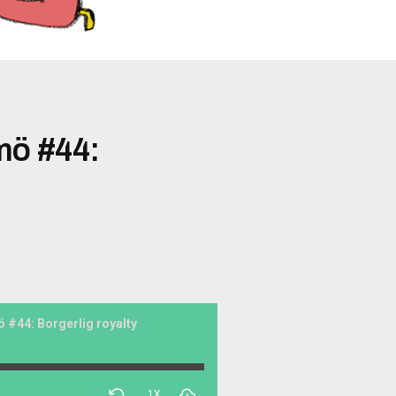
mö #44:
 #44: Borgerlig royalty
1X