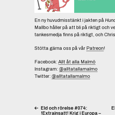
En ny huvudmisstänkt i jakten på
Hund
Mallbo håller på att bli på riktigt och v
tankesmedja finns på riktigt, och Chri
Stötta gärna oss på vår
Patreon
!
Facebook:
Allt åt alla Malmö
Instagram:
@alltatallamalmo
Twitter:
@alltatallamalmo
Eld och rörelse #074:
E
!Extrainsatt! Krig i Europa –