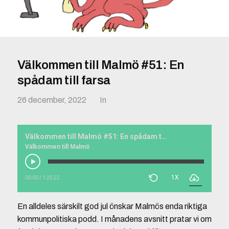
Välkommen till Malmö #51: En
spådam till farsa
26 december, 2022
In
Välkommen till Malmö #51: En spådam till farsa
Välkommen till Malmö
1X
00:00
/
1:25:22
En alldeles särskilt god jul önskar Malmös enda riktiga
kommunpolitiska podd. I månadens avsnitt pratar vi om