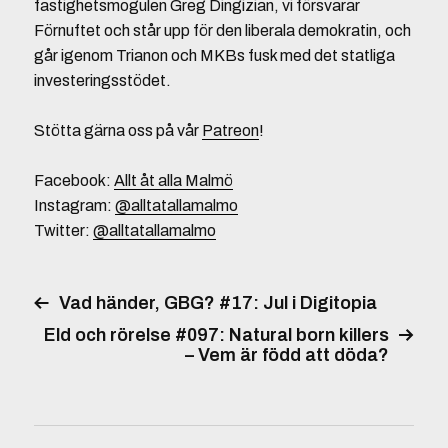
fastighetsmogulen Greg Dingizian, vi försvarar
Förnuftet och står upp för den liberala demokratin, och
går igenom Trianon och MKBs fusk med det statliga
investeringsstödet.
Stötta gärna oss på vår
Patreon
!
Facebook:
Allt åt alla Malmö
Instagram:
@alltatallamalmo
Twitter:
@alltatallamalmo
Vad händer, GBG? #17: Jul i Digitopia
Eld och rörelse #097: Natural born killers
– Vem är född att döda?