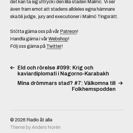
det kan ta sig uttryck i den lilla staden Malmö. Vi ser
även fram emot att stadens alldeles egna hämnare
ska bli judge, jury and executioner i Malmö Tingsrätt.
Stötta gärna oss på vår
Patreon
!
Handla gärna i vår
Webshop
!
Följ oss gärna på
Twitter
!
Eld och rörelse #099: Krig och
kaviardiplomati i Nagorno-Karabakh
Mina drömmars stad? #7: Välkomna till
Folkhemspodden
© 2026
Radio åt alla
Theme by
Anders Norén