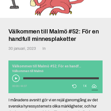
Välkommen till Malmö #52: För en
handfull minnesplaketter
30 januari, 2023
In
Välkommen till Malmö #52: För en handfull minnesplaketter
Välkommen till Malmö
1X
00:00
/
44:37
I månadens avsnitt gör vi en rejäl genomgång av det
svenska hyressystemets olika märkligheter, och hur