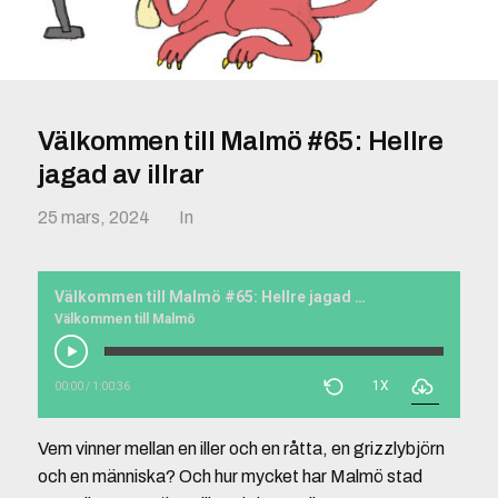
Välkommen till Malmö #65: Hellre
jagad av illrar
25 mars, 2024
In
Välkommen till Malmö #65: Hellre jagad av illrar
Välkommen till Malmö
1X
00:00
/
1:00:36
Vem vinner mellan en iller och en råtta, en grizzlybjörn
och en människa? Och hur mycket har Malmö stad