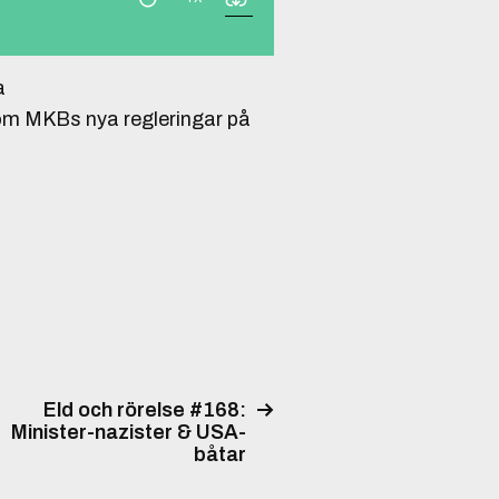
a
om MKBs nya regleringar på
Eld och rörelse #168:
Minister-nazister & USA-
båtar