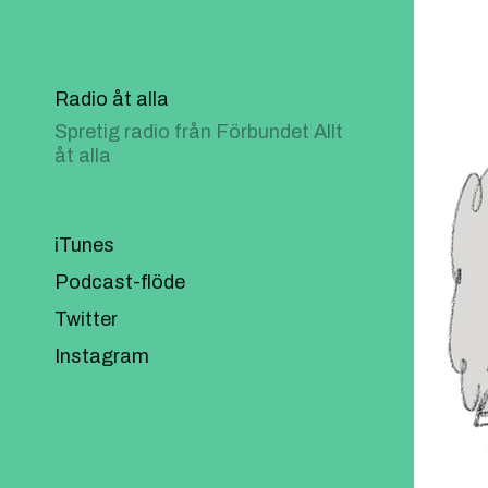
Radio åt alla
Spretig radio från Förbundet Allt
åt alla
iTunes
Podcast-flöde
Twitter
Instagram