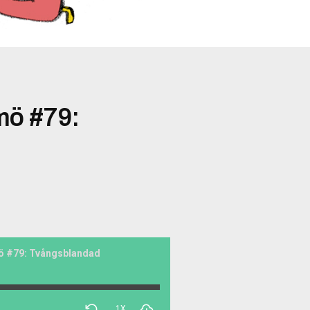
mö #79:
ö #79: Tvångsblandad
1X