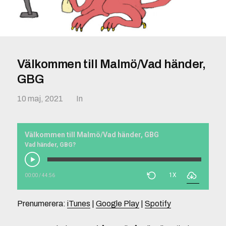
Välkommen till Malmö/Vad händer,
GBG
10 maj, 2021
In
Välkommen till Malmö/Vad händer, GBG
Vad händer, GBG?
1X
00:00
/
44:56
Prenumerera:
iTunes
|
Google Play
|
Spotify