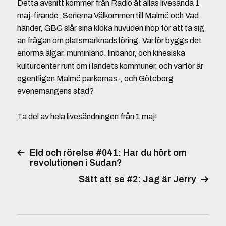
Detta avsnitt kommer från Radio åt allas livesända 1
maj-firande. Serierna Välkommen till Malmö och Vad
händer, GBG slår sina kloka huvuden ihop för att ta sig
an frågan om platsmarknadsföring. Varför byggs det
enorma älgar, muminland, linbanor, och kinesiska
kulturcenter runt om i landets kommuner, och varför är
egentligen Malmö parkernas-, och Göteborg
evenemangens stad?
Ta del av hela livesändningen från 1 maj!
Eld och rörelse #041: Har du hört om
revolutionen i Sudan?
Sätt att se #2: Jag är Jerry