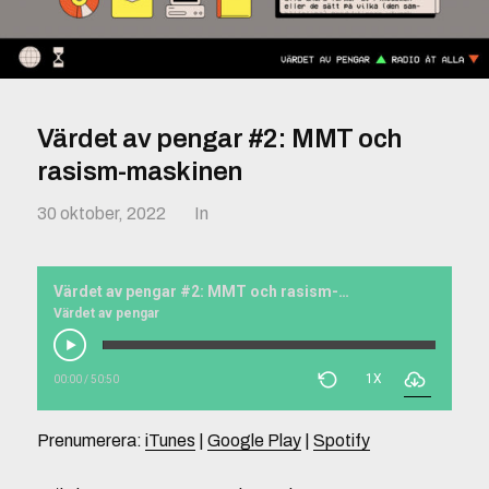
Värdet av pengar #2: MMT och
rasism-maskinen
30 oktober, 2022
In
Värdet av pengar #2: MMT och rasism-maskinen
Värdet av pengar
1X
00:00
/
50:50
Prenumerera:
iTunes
|
Google Play
|
Spotify