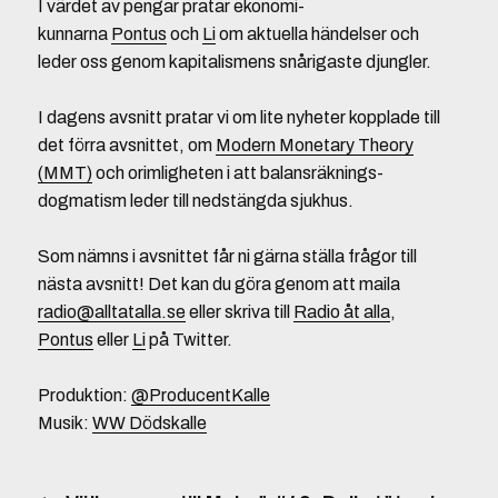
I värdet av pengar pratar ekonomi-
kunnarna
Pontus
och
Li
om aktuella händelser och
leder oss genom kapitalismens snårigaste djungler.
I dagens avsnitt pratar vi om lite nyheter kopplade till
det förra avsnittet, om
Modern Monetary Theory
(MMT)
och orimligheten i att balansräknings-
dogmatism leder till nedstängda sjukhus.
Som nämns i avsnittet får ni gärna ställa frågor till
nästa avsnitt! Det kan du göra genom att maila
radio@alltatalla.se
eller skriva till
Radio åt alla
,
Pontus
eller
Li
på Twitter.
Produktion:
@ProducentKalle
Musik:
WW Dödskalle