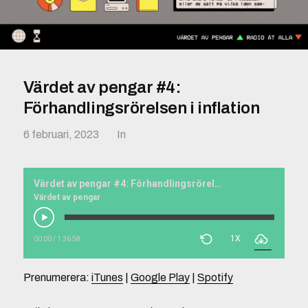
Värdet av pengar #4:
Förhandlingsrörelsen i inflation
6 februari, 2023
In
Värdet av pengar #4: Förhandlingsrörelsen i inflation
Värdet av pengar
1X
00:00
/
1:36:58
Prenumerera:
iTunes
|
Google Play
|
Spotify