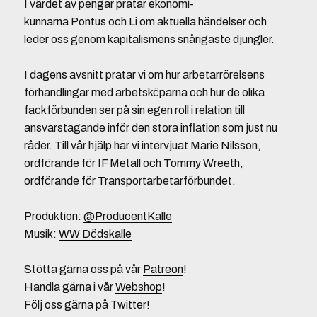
I värdet av pengar pratar ekonomi-
kunnarna
Pontus
och
Li
om aktuella händelser och
leder oss genom kapitalismens snårigaste djungler.
I dagens avsnitt pratar vi om hur arbetarrörelsens
förhandlingar med arbetsköparna och hur de olika
fackförbunden ser på sin egen roll i relation till
ansvarstagande inför den stora inflation som just nu
råder. Till vår hjälp har vi intervjuat Marie Nilsson,
ordförande för IF Metall och Tommy Wreeth,
ordförande för Transportarbetarförbundet.
Produktion:
@ProducentKalle
Musik:
WW Dödskalle
Stötta gärna oss på vår
Patreon
!
Handla gärna i vår
Webshop
!
Följ oss gärna på
Twitter
!