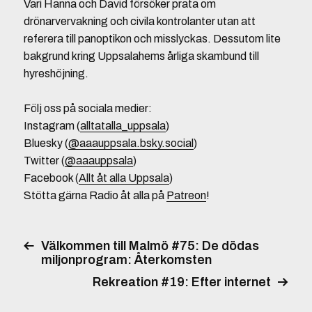
Vari Hanna och David försöker prata om
drönarvervakning och civila kontrolanter utan att
referera till panoptikon och misslyckas. Dessutom lite
bakgrund kring Uppsalahems årliga skambund till
hyreshöjning.
Följ oss på sociala medier:
Instagram (
alltatalla_uppsala
)
Bluesky (
@aaauppsala.bsky.social
)
Twitter (
@aaauppsala
)
Facebook (
Allt åt alla Uppsala
)
Stötta gärna Radio åt alla på
Patreon
!
Välkommen till Malmö #75: De dödas
miljonprogram: Återkomsten
Rekreation #19: Efter internet