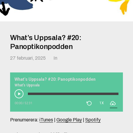
What’s Uppsala? #20:
Panoptikonpodden
27 februari, 2025
In
What’s Uppsala? #20: Panoptikonpodden
What's Uppsala
1X
00:00
/
52:31
Prenumerera:
iTunes
|
Google Play
|
Spotify