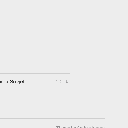
orna Sovjet
10 okt
Theme by
Anders Norén