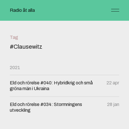
Radio åt alla
Tag
#Clausewitz
2021
Eld och rörelse #040: Hybridkrig och små
22 apr
gröna män i Ukraina
Eld och rörelse #034: Stormningens
28 jan
utveckling