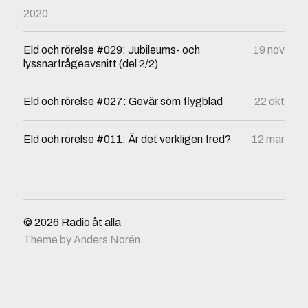
2020
Eld och rörelse #029: Jubileums- och
19 nov
lyssnarfrågeavsnitt (del 2/2)
Eld och rörelse #027: Gevär som flygblad
22 okt
Eld och rörelse #011: Är det verkligen fred?
12 mar
© 2026
Radio åt alla
Theme by
Anders Norén