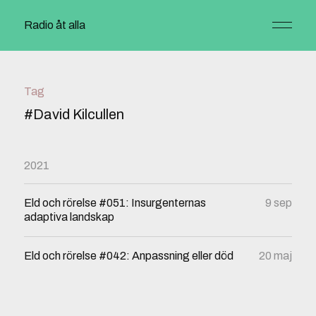
Radio åt alla
Tag
#David Kilcullen
2021
Eld och rörelse #051: Insurgenternas
9 sep
adaptiva landskap
Eld och rörelse #042: Anpassning eller död
20 maj