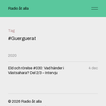
Radio åt alla
Tag
#Guerguerat
2020
Eld och rörelse #030: Vad händer i
4 dec
Västsahara? Del 2/3 – Intervju
© 2026
Radio åt alla