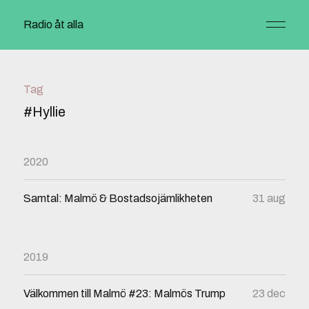
Radio åt alla
Tag
#Hyllie
2020
Samtal: Malmö & Bostadsojämlikheten
31 aug
2019
Välkommen till Malmö #23: Malmös Trump
23 dec