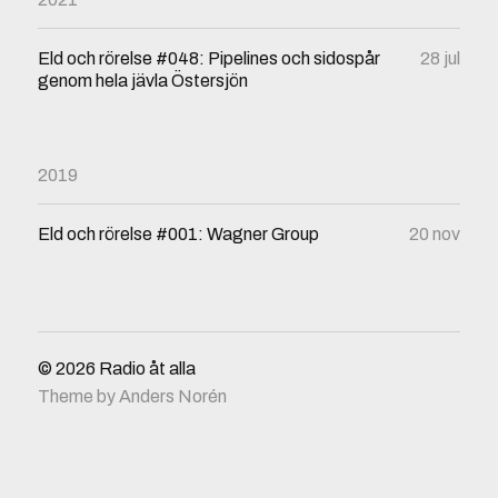
Eld och rörelse #048: Pipelines och sidospår
28 jul
genom hela jävla Östersjön
2019
Eld och rörelse #001: Wagner Group
20 nov
© 2026
Radio åt alla
Theme by
Anders Norén