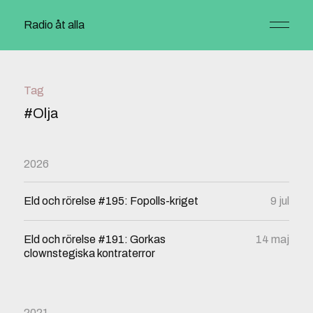
Radio åt alla
Tag
#Olja
2026
Eld och rörelse #195: Fopolls-kriget
9 jul
Eld och rörelse #191: Gorkas
14 maj
clownstegiska kontraterror
2021