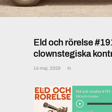
Eld och rörelse #19
clownstegiska kontr
14 maj, 2026
In
Eld och rörelse
00:00
/
1:01:28