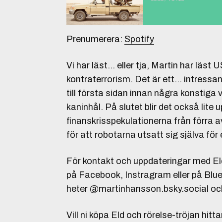
Prenumerera:
Spotify
Vi har läst… eller tja, Martin har läst
kontraterrorism. Det är ett… intress
till första sidan innan några konstiga 
kaninhål. På slutet blir det också lite
finanskrisspekulationerna från förra a
för att robotarna utsatt sig själva fö
För kontakt och uppdateringar med Eld
på Facebook, Instragram eller på Blue
heter
@martinhansson.bsky.social
oc
Vill ni köpa Eld och rörelse-tröjan hitta