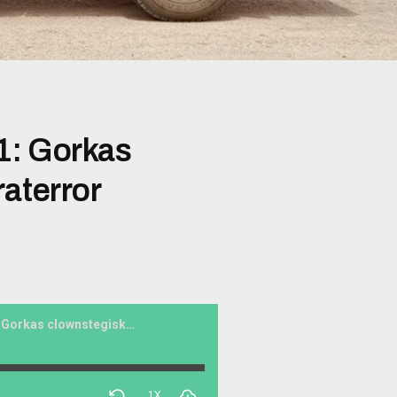
1: Gorkas
aterror
Eld och rörelse #191: Gorkas clownstegiska kontraterror
1X