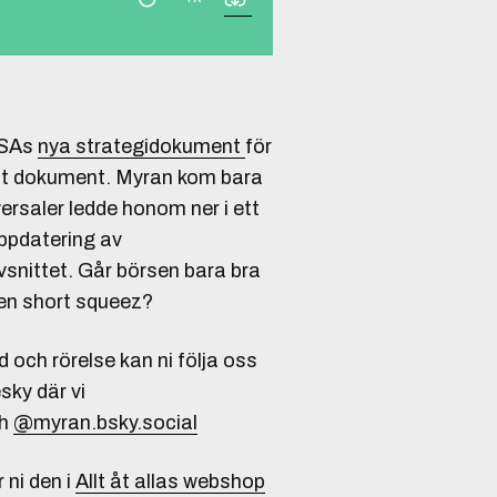
 USAs
nya strategidokument
för
ant dokument. Myran kom bara
versaler ledde honom ner i ett
 uppdatering av
vsnittet. Går börsen bara bra
r en short squeez?
 och rörelse kan ni följa oss
sky där vi
h
@myran.bsky.social
r ni den i
Allt åt allas webshop