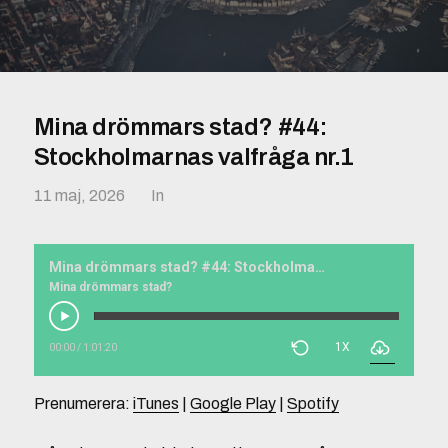
Mina drömmars stad? #44:
Stockholmarnas valfråga nr.1
11 maj, 2026
In
Mina drömmars stad? #44: Stockholmarnas valfråga nr.1
Mina drömmars stad?
1X
00:00
/
1:01:20
Prenumerera:
iTunes
|
Google Play
|
Spotify