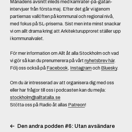
Månadens avsnitt inleds med kamrater-på-gatan-
intervjuer från första maj. Efter det går vi igenom
partiernas vallöften på kommunal och regional nivå,
med fokus på SL-priserna. Sist men inte minst snackar
vi om allt drama kring att Arkitekturupproret ställer upp
i kommunalvalet.
För mer information om Allt åt alla Stockholm och vad
vi gör så kan du prenumerera på vårt
nyhetsbrev här
.
Följ oss också på
Facebook
,
Instagram
och
Bluesky
.
Om du är intresserad av att organisera dig med oss
eller har frågor till oss i podcasten kan du mejla:
stockholm@alltatalla.se
Stötta oss på Radio åt allas
Patreon
!
Den andra podden #6: Utan avsändare