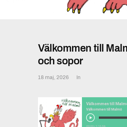
Välkommen till Mal
och sopor
18 maj, 2026
In
Välkommen till Malmö
00:00
/
1:15:59