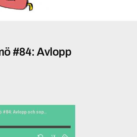
mö #84: Avlopp
Välkommen till Malmö #84: Avlopp och sopor
1X