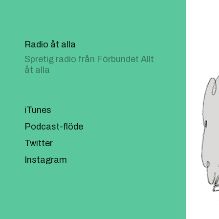
Radio åt alla
Spretig radio från Förbundet Allt
åt alla
iTunes
Podcast-flöde
Twitter
Instagram