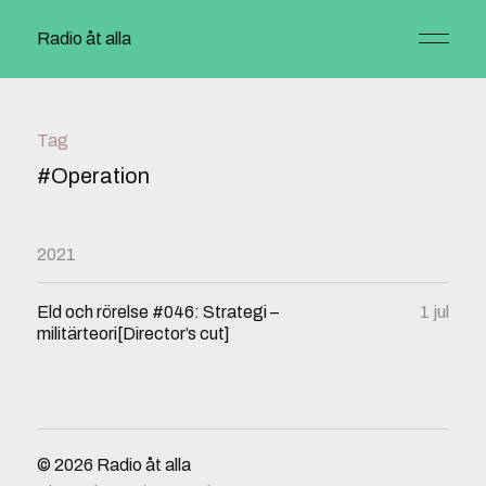
Radio åt alla
Tag
#Operation
2021
Eld och rörelse #046: Strategi –
1 jul
militärteori[Director’s cut]
© 2026
Radio åt alla