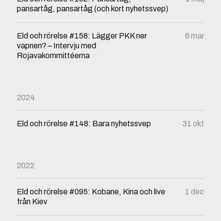
pansartåg, pansartåg (och kort nyhetssvep)
Eld och rörelse #158: Lägger PKK ner
6 mar
vapnen? – Intervju med
Rojavakommittéerna
2024
Eld och rörelse #148: Bara nyhetssvep
31 okt
2022
Eld och rörelse #095: Kobane, Kina och live
1 dec
från Kiev