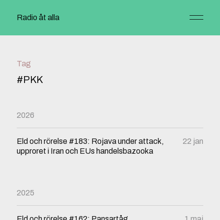
Radio åt alla
Tag
#PKK
2026
Eld och rörelse #183: Rojava under attack,
22 jan
upproret i Iran och EUs handelsbazooka
2025
Eld och rörelse #162: Pansartåg,
1 maj