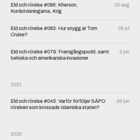
Eld och rörelse #086: Kherson,
25 aug
Kurdutvisningarna, Krig
Eld och rörelse #083: Hur snygg är Tom
28 jul
Cruise?
Eld och rörelse #079: Framgångspodd, samt
2 jun
turkiska och amerikanska invasioner
2021
Eld och rörelse #045: Varför förföljer SÄPO
26 jun
rörelsen som krossade Islamiska staten?
2020