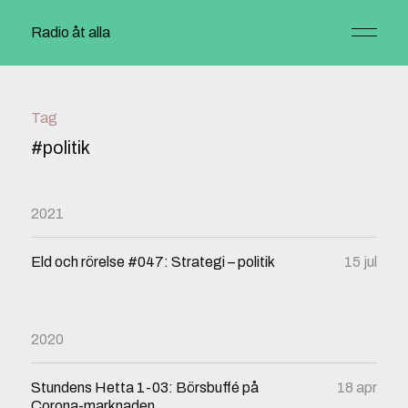
Radio åt alla
Tag
#politik
2021
Eld och rörelse #047: Strategi – politik
15 jul
2020
Stundens Hetta 1-03: Börsbuffé på
18 apr
Corona-marknaden