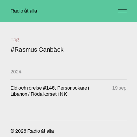
Radio åt alla
Tag
#Rasmus Canbäck
2024
Eld och rörelse #145: Personsökare i
19 sep
Libanon / Röda korset i NK
© 2026
Radio åt alla