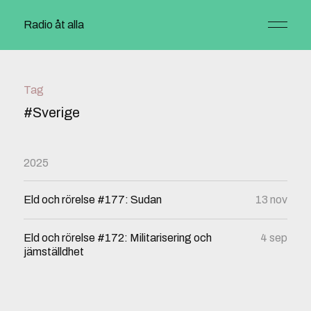
Radio åt alla
Tag
#Sverige
2025
Eld och rörelse #177: Sudan
13 nov
Eld och rörelse #172: Militarisering och
4 sep
jämställdhet