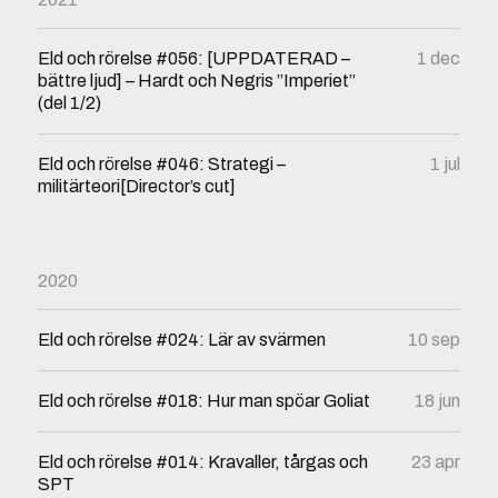
Eld och rörelse #056: [UPPDATERAD –
1 dec
bättre ljud] – Hardt och Negris ”Imperiet”
(del 1/2)
Eld och rörelse #046: Strategi –
1 jul
militärteori[Director’s cut]
2020
Eld och rörelse #024: Lär av svärmen
10 sep
Eld och rörelse #018: Hur man spöar Goliat
18 jun
Eld och rörelse #014: Kravaller, tårgas och
23 apr
SPT