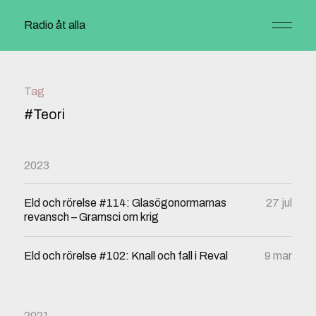
Radio åt alla
Tag
#Teori
2023
Eld och rörelse #114: Glasögonormarnas
27 jul
revansch – Gramsci om krig
Eld och rörelse #102: Knall och fall i Reval
9 mar
2021