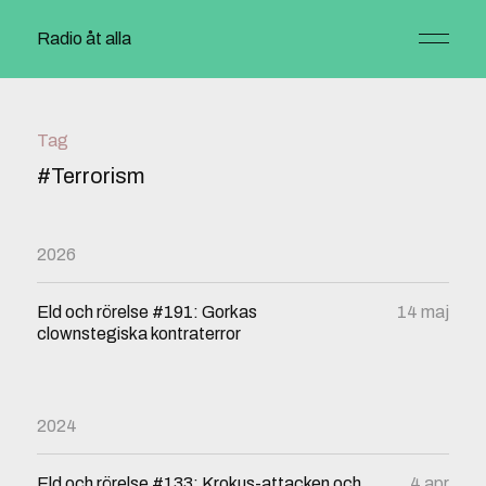
Radio åt alla
Tag
#Terrorism
2026
Eld och rörelse #191: Gorkas
14 maj
clownstegiska kontraterror
2024
Eld och rörelse #133: Krokus-attacken och
4 apr