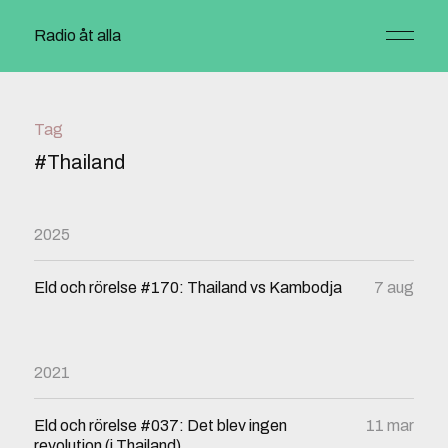
Radio åt alla
Tag
#Thailand
2025
Eld och rörelse #170: Thailand vs Kambodja
7 aug
2021
Eld och rörelse #037: Det blev ingen
11 mar
revolution (i Thailand)