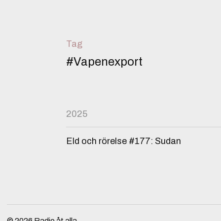
Tag
#Vapenexport
2025
Eld och rörelse #177: Sudan
© 2026
Radio åt alla