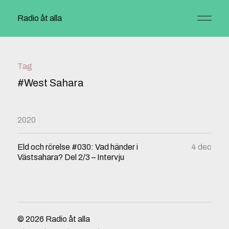
Radio åt alla
Tag
#West Sahara
2020
Eld och rörelse #030: Vad händer i
4 dec
Västsahara? Del 2/3 – Intervju
© 2026
Radio åt alla