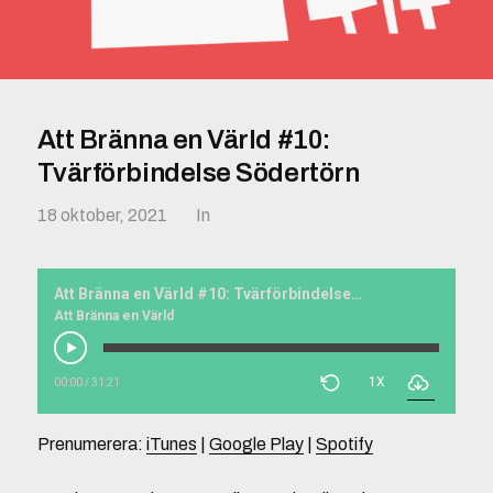
Att Bränna en Värld #10:
Tvärförbindelse Södertörn
18 oktober, 2021
In
Att Bränna en Värld #10: Tvärförbindelse Södertörn
Att Bränna en Värld
1X
00:00
/
31:21
Prenumerera:
iTunes
|
Google Play
|
Spotify