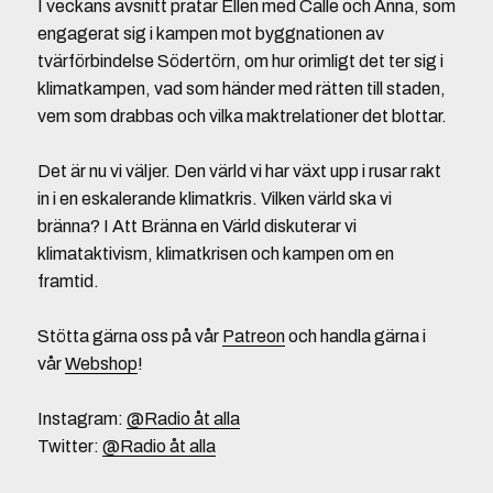
I veckans avsnitt pratar Ellen med Calle och Anna, som
engagerat sig i kampen mot byggnationen av
tvärförbindelse Södertörn, om hur orimligt det ter sig i
klimatkampen, vad som händer med rätten till staden,
vem som drabbas och vilka maktrelationer det blottar.
Det är nu vi väljer. Den värld vi har växt upp i rusar rakt
in i en eskalerande klimatkris. Vilken värld ska vi
bränna? I Att Bränna en Värld diskuterar vi
klimataktivism, klimatkrisen och kampen om en
framtid.
Stötta gärna oss på vår
Patreon
och handla gärna i
vår
Webshop
!
Instagram:
@Radio åt alla
Twitter:
@Radio åt alla