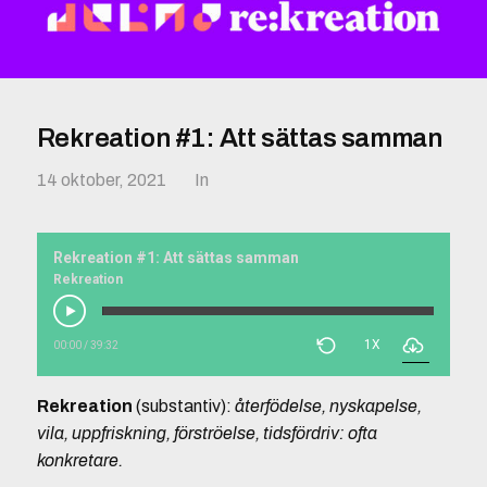
Rekreation #1: Att sättas samman
14 oktober, 2021
In
Rekreation #1: Att sättas samman
Rekreation
1X
00:00
/
39:32
Rekreation
(substantiv):
återfödelse, nyskapelse,
vila, uppfriskning, förströelse, tidsfördriv: ofta
konkretare.