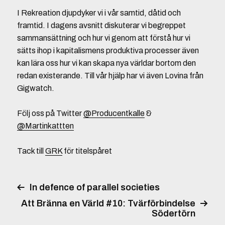
I Rekreation djupdyker vi i vår samtid, dåtid och
framtid. I dagens avsnitt diskuterar vi begreppet
sammansättning och hur vi genom att förstå hur vi
sätts ihop i kapitalismens produktiva processer även
kan lära oss hur vi kan skapa nya världar bortom den
redan existerande. Till vår hjälp har vi även Lovina från
Gigwatch.
Följ oss på Twitter
@Producentkalle
&
@Martinkattten
Tack till
GRK
för titelspåret
In defence of parallel societies
Att Bränna en Värld #10: Tvärförbindelse
Södertörn