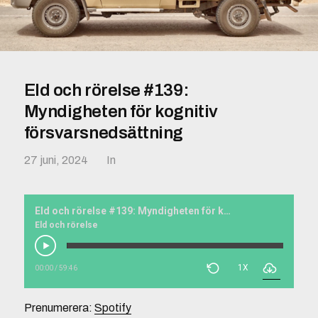
Eld och rörelse #139:
Myndigheten för kognitiv
försvarsnedsättning
27 juni, 2024
In
Eld och rörelse #139: Myndigheten för kognitiv försvarsnedsättning
Eld och rörelse
1X
00:00
/
59:46
Prenumerera:
Spotify