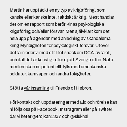
Martin har upptäckt en ny typ av krigsföring, som
kanske eller kanske inte, faktiskt är krig. Mest handlar
det om en rapport som berör Kinas psykologiska
krigsföring och/eller försvar. Men självklart kom det
hela upp på agendan med anledning av skandalerna
kring Myndigheten för psykologiskt försvar. Utöver
detta inleder vi med ett litet snack om DCA-avtalet,
och ifall det är konstigt eller ej att Sverige efter Nato-
medlemskap nu potentiellt fylls med amerikanska
soldater, kärnvapen och andra tokigheter.
Stötta
vår insamling
till Friends of Hebron.
För kontakt och uppdateringar med Eld och rörelse kan
ni följa oss på Facebook, Instragram eller på Twitter
där vi heter
@trojkan1337
och
@slukhal