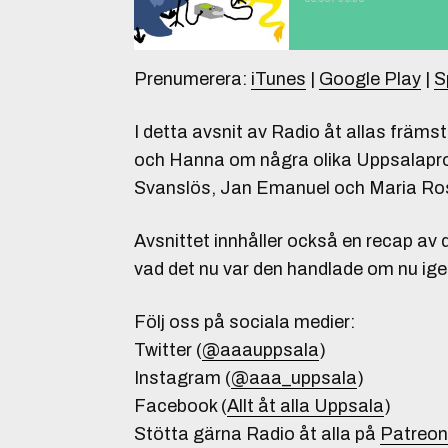
Prenumerera:
iTunes
|
Google Play
|
S
I detta avsnit av Radio åt allas främ
och Hanna om några olika Uppsalaprofi
Svanslös, Jan Emanuel och Maria Ro
Avsnittet innhåller också en recap av
vad det nu var den handlade om nu ige
Följ oss på sociala medier:
Twitter (
@aaauppsala
)
Instagram (
@aaa_uppsala
)
Facebook (
Allt åt alla Uppsala
)
Stötta gärna Radio åt alla på
Patreon