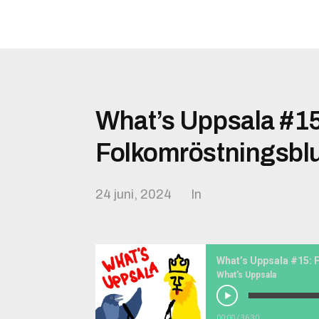
What’s Uppsala #1
Folkomröstningsbl
24 juni, 2024
In
What’s Uppsala #15:
What's Uppsala
00:00
/
36:30