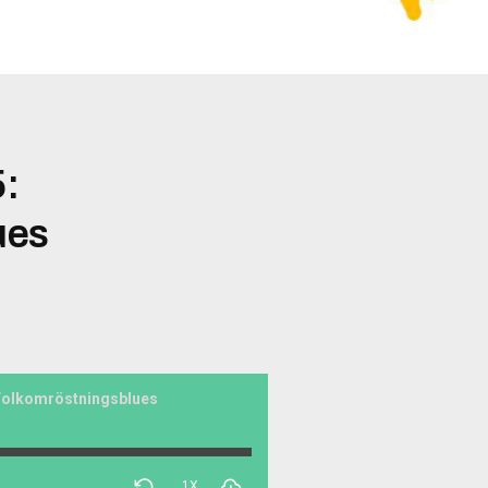
5:
ues
 Folkomröstningsblues
1X