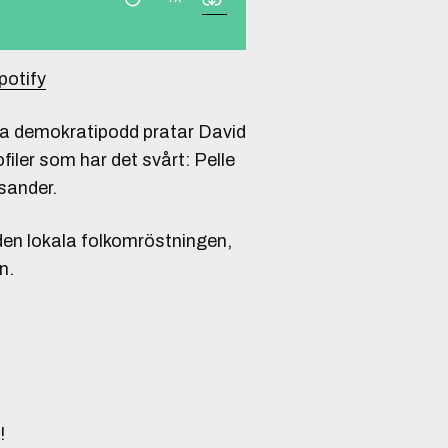
potify
sta demokratipodd pratar David
ler som har det svårt: Pelle
sander.
 den lokala folkomröstningen,
n.
!