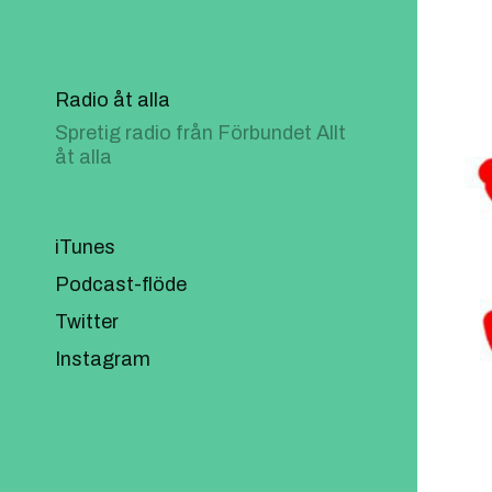
Radio åt alla
Spretig radio från Förbundet Allt
åt alla
iTunes
Podcast-flöde
Twitter
Instagram