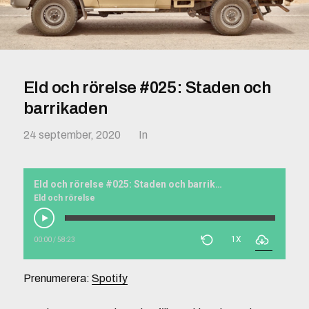
Eld och rörelse #025: Staden och
barrikaden
24 september, 2020
In
Eld och rörelse #025: Staden och barrikaden
Eld och rörelse
1X
00:00
/
58:23
Prenumerera:
Spotify