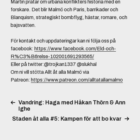
Martin pratar om urbana konflikters historia med en
forskare. Det blir Malmö och Paris, barrikader och
Blanquism, strategiskt bombflyg, hästar, romare, och
bajsvatten.
För kontakt och uppdateringar kan ni följa oss på
facebook:
https://www.facebook.com/Eld-och-
R%C3%B6relse-102001691293565/
Eller på twitter:@trojkan1337 @slukhal
Om ni vill stötta Allt åt alla Malmö via
Patreon:
https://www.patreon.com/alltatallamalmo
Vandring: Haga med Håkan Thörn & Ann
Ighe
Staden åt alla #5: Kampen för att bo kvar