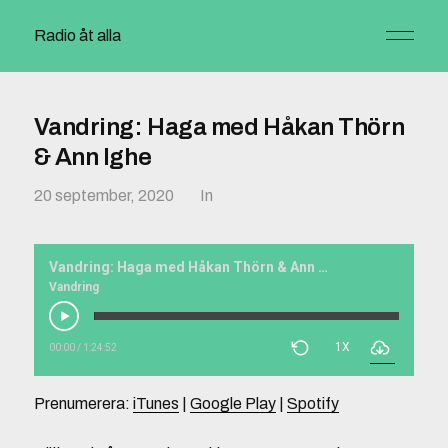
Radio åt alla
Vandring: Haga med Håkan Thörn
& Ann Ighe
20 september, 2020
In
Vandring: Haga med Håkan Thörn & Ann Ighe
Vandring
1X
00:00
/
1:24:52
Prenumerera:
iTunes
|
Google Play
|
Spotify