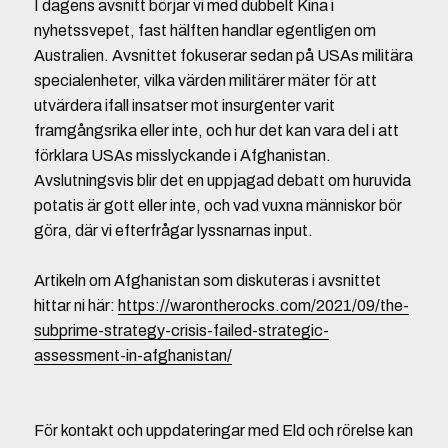
I dagens avsnitt börjar vi med dubbelt Kina i
nyhetssvepet, fast hälften handlar egentligen om
Australien. Avsnittet fokuserar sedan på USAs militära
specialenheter, vilka värden militärer mäter för att
utvärdera ifall insatser mot insurgenter varit
framgångsrika eller inte, och hur det kan vara del i att
förklara USAs misslyckande i Afghanistan.
Avslutningsvis blir det en uppjagad debatt om huruvida
potatis är gott eller inte, och vad vuxna människor bör
göra, där vi efterfrågar lyssnarnas input.
Artikeln om Afghanistan som diskuteras i avsnittet
hittar ni här:
https://warontherocks.com/2021/09/the-
subprime-strategy-crisis-failed-strategic-
assessment-in-afghanistan/
För kontakt och uppdateringar med Eld och rörelse kan