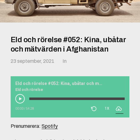
Eld och rörelse #052: Kina, ubåtar
och mätvärden i Afghanistan
23 september, 2021
In
Eld och rörelse #052: Kina, ubåtar och mätvärden i Afghanistan
Eld och rörelse
1X
00:00
/
54:28
Prenumerera:
Spotify