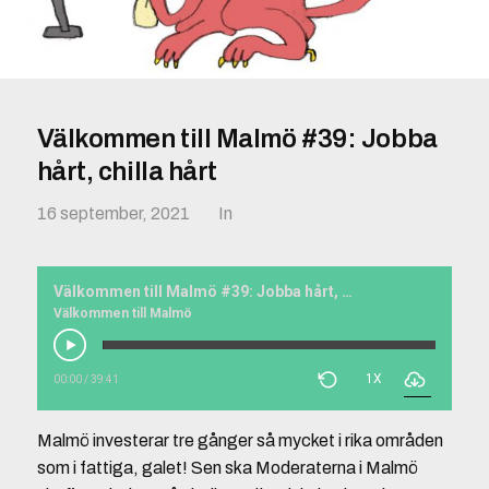
Välkommen till Malmö #39: Jobba
hårt, chilla hårt
16 september, 2021
In
Välkommen till Malmö #39: Jobba hårt, chilla hårt
Välkommen till Malmö
1X
00:00
/
39:41
Malmö investerar tre gånger så mycket i rika områden
som i fattiga, galet! Sen ska Moderaterna i Malmö