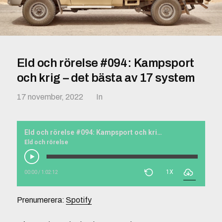
Eld och rörelse #094: Kampsport
och krig – det bästa av 17 system
17 november, 2022
In
Eld och rörelse #094: Kampsport och krig – det bästa av 17 system
Eld och rörelse
1X
00:00
/
1:02:12
Prenumerera:
Spotify