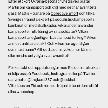
Efter ett kort Ukraina-betonat nyhetssvep pratar
Martin om kampsport och krig med det här avsnittets
gäst: Mattis – tränare på
Collective Effort
och tillika
Sveriges främsta expert på socialistisk kampsport i
kombination med skallskador. Vilka länder använder
kampsporter i utbildning av sina soldater? Vilken
kampsport är egentligen bäst lämpad för krig? Vilken
är mest antifascistisk? Och vilken har egentligen
dummast namn? Allt detta och mycket mer får mer
eller mindre entydiga svar i avsnittet!
För kontakt och uppdateringar med Eld och rörelse kan
ni följa oss på
Facebook
,
Instragram
eller på Twitter
där vi heter
@trojkan1337
och
@slukhal
.
Vill ni köpa en Eld och rörelse-tröjan hittar ni den i
allt åt
allas webbshop
.