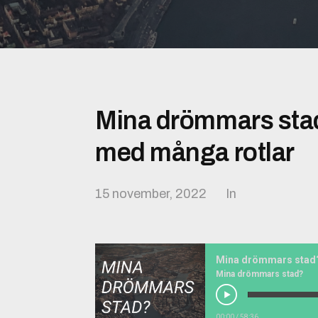
Mina drömmars sta
med många rotlar
15 november, 2022
In
Mina drömmars stad?
00:00
/
58:36