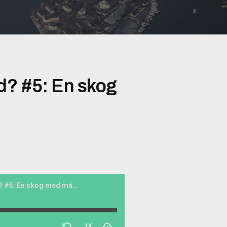
d? #5: En skog
Mina drömmars stad? #5: En skog med många rotlar
1X