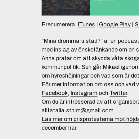
Prenumerera:
iTunes
|
Google Play
|
S
”Mina drömmars stad?” är en podcast
med inslag av önsketänkande om en st
Anna pratar om att skydda våta skoga
kommunpolitik. Sen går Mikael igenom
om hyreshöjningar och vad som är det
För mer information om oss och vad vi
Facebook
,
Instagram
och
Twitter
.
Om du är intresserad av att organiser
alltatalla.sthlm@gmail.com
Läs mer om prisprotesterna mot höjd
december här.