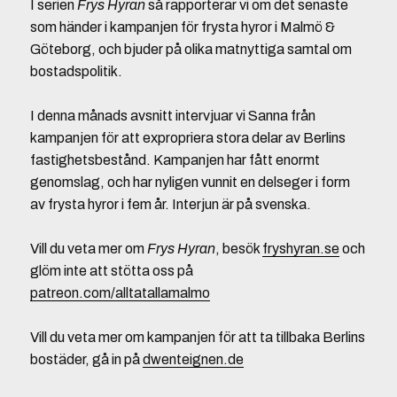
I serien
Frys Hyran
så rapporterar vi om det senaste
som händer i kampanjen för frysta hyror i Malmö &
Göteborg, och bjuder på olika matnyttiga samtal om
bostadspolitik.
I denna månads avsnitt intervjuar vi Sanna från
kampanjen för att expropriera stora delar av Berlins
fastighetsbestånd. Kampanjen har fått enormt
genomslag, och har nyligen vunnit en delseger i form
av frysta hyror i fem år. Interjun är på svenska.
Vill du veta mer om
Frys Hyran
, besök
fryshyran.se
och
glöm inte att stötta oss på
patreon.com/alltatallamalmo
Vill du veta mer om kampanjen för att ta tillbaka Berlins
bostäder, gå in på
dwenteignen.de