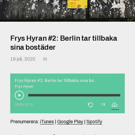
Frys Hyran #2: Berlin tar tillbaka
sina bostäder
19 juli, 2020
In
Frys Hyran #2: Berlin tar tillbaka sina bostäder
Frys Hyran
1X
00:00
/
52:53
Prenumerera:
iTunes
|
Google Play
|
Spotify