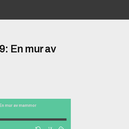
9: En mur av
: En mur av mammor
1X