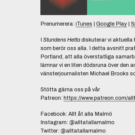
Prenumerera:
iTunes
|
Google Play
|
S
I
Stundens Hetta
diskuterar vi aktuella
som berör oss alla. I detta avsnitt pra
Portland, att alla överstatliga samarb
lämnar vi en liten dödsruna över den 
vänsterjournalisten Michael Brooks so
Stötta gärna oss på vår
Patreon:
https://www.patreon.com/al
Facebook: Allt åt alla Malmö
Instagram: @alltatallamalmo
Twitter: @alltatallamalmo