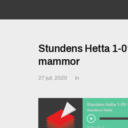
Stundens Hetta 1-0
mammor
27 juli, 2020
In
Stundens Hetta 1-09
Stundens Hetta
00:00
/
24:16