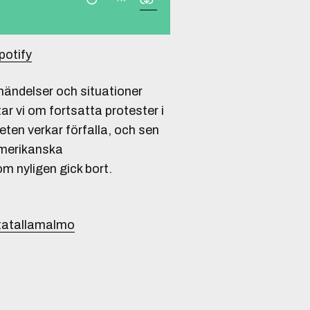
potify
 händelser och situationer
tar vi om fortsatta protester i
eten verkar förfalla, och sen
amerikanska
m nyligen gick bort.
ltatallamalmo