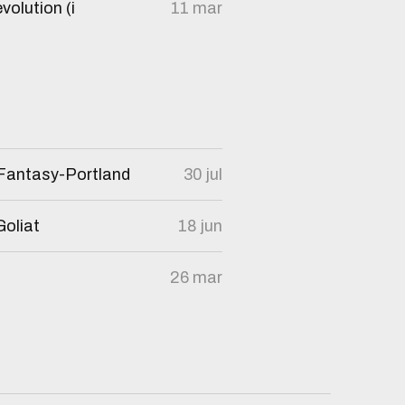
volution (i
11 mar
 Fantasy-Portland
30 jul
Goliat
18 jun
26 mar