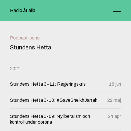
Radio åt alla
Podcast-serier
Stundens Hetta
2021
Stundens Hetta 3–11: Regeringskris
18 jun
Stundens Hetta 3-10: #SaveSheikhJarrah
22 maj
Stundens Hetta 3-09: Nyliberalism och
24 apr
kontroll under corona