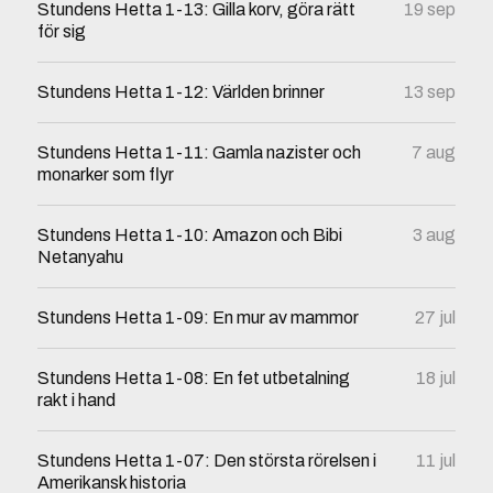
Stundens Hetta 1-13: Gilla korv, göra rätt
19 sep
för sig
Stundens Hetta 1-12: Världen brinner
13 sep
Stundens Hetta 1-11: Gamla nazister och
7 aug
monarker som flyr
Stundens Hetta 1-10: Amazon och Bibi
3 aug
Netanyahu
Stundens Hetta 1-09: En mur av mammor
27 jul
Stundens Hetta 1-08: En fet utbetalning
18 jul
rakt i hand
Stundens Hetta 1-07: Den största rörelsen i
11 jul
Amerikansk historia