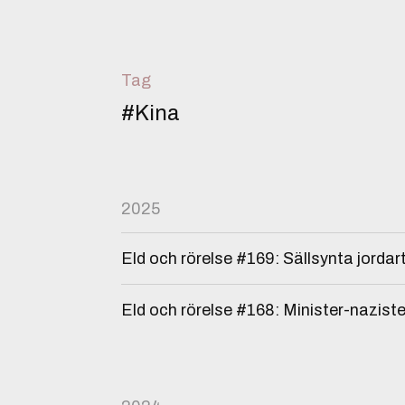
Tag
#Kina
2025
Eld och rörelse #169: Sällsynta jordar
Eld och rörelse #168: Minister-nazist