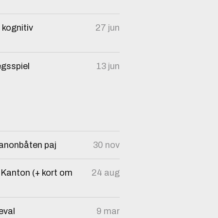
 kognitiv
27 jun
egsspiel
13 jun
kanonbåten paj
30 nov
 Kanton (+ kort om
24 aug
eval
9 mar