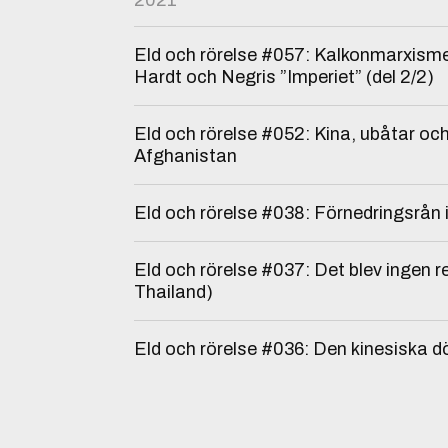
2021
Eld och rörelse #057: Kalkonmarxism
Hardt och Negris ”Imperiet” (del 2/2)
Eld och rörelse #052: Kina, ubåtar oc
Afghanistan
Eld och rörelse #038: Förnedringsrån 
Eld och rörelse #037: Det blev ingen re
Thailand)
Eld och rörelse #036: Den kinesiska 