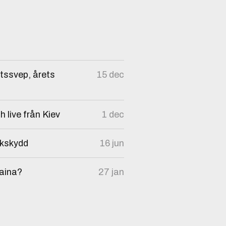
etssvep, årets
15 dec
 live från Kiev
1 dec
nkskydd
16 jun
raina?
27 jan