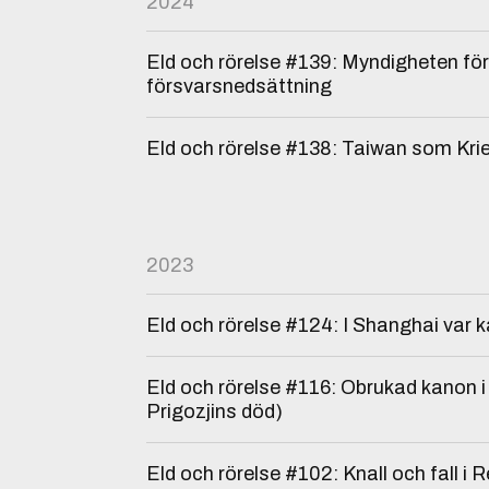
2024
Eld och rörelse #139: Myndigheten för
försvarsnedsättning
Eld och rörelse #138: Taiwan som Kri
2023
Eld och rörelse #124: I Shanghai var 
Eld och rörelse #116: Obrukad kanon i
Prigozjins död)
Eld och rörelse #102: Knall och fall i R