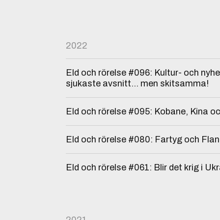
2022
Eld och rörelse #096: Kultur- och nyh
sjukaste avsnitt… men skitsamma!
Eld och rörelse #095: Kobane, Kina och
Eld och rörelse #080: Fartyg och Fla
Eld och rörelse #061: Blir det krig i Uk