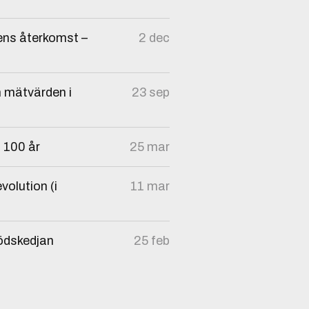
ens återkomst –
2 dec
h mätvärden i
23 sep
i 100 år
25 mar
volution (i
11 mar
dödskedjan
25 feb