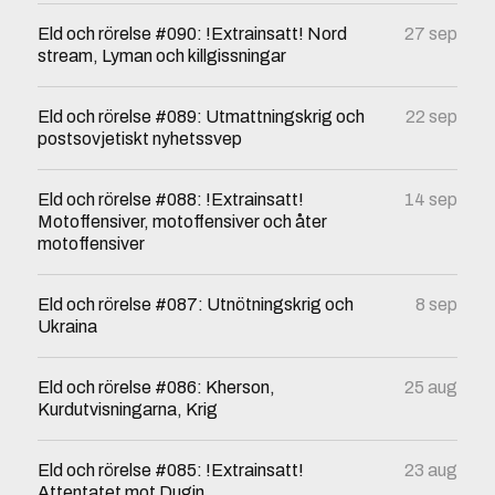
Eld och rörelse #090: !Extrainsatt! Nord
27 sep
stream, Lyman och killgissningar
Eld och rörelse #089: Utmattningskrig och
22 sep
postsovjetiskt nyhetssvep
Eld och rörelse #088: !Extrainsatt!
14 sep
Motoffensiver, motoffensiver och åter
motoffensiver
Eld och rörelse #087: Utnötningskrig och
8 sep
Ukraina
Eld och rörelse #086: Kherson,
25 aug
Kurdutvisningarna, Krig
Eld och rörelse #085: !Extrainsatt!
23 aug
Attentatet mot Dugin