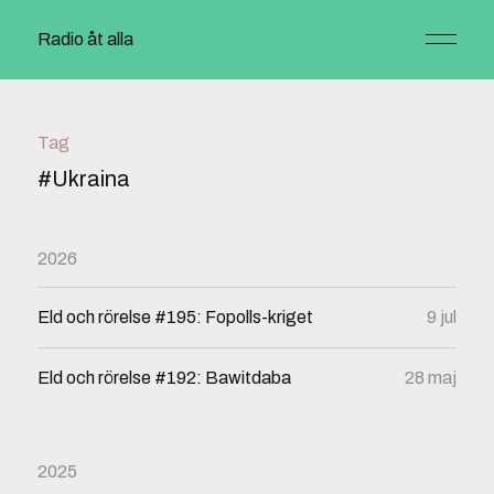
Radio åt alla
Tag
#Ukraina
2026
Eld och rörelse #195: Fopolls-kriget
9 jul
Eld och rörelse #192: Bawitdaba
28 maj
2025