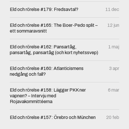
Eld och rörelse #179: Fredsavtal?
11 dec
Eld och rörelse #165: The Boer-Pedo split –
12 jun
ett sommaravsnitt
Eld och rörelse #162: Pansartåg,
1 maj
pansartåg, pansartåg (och kort nyhetssvep)
Eld och rörelse #160: Atlanticismens
3 apr
nedgång och fall?
Eld och rörelse #158: Lägger PKK ner
6 mar
vapnen? – Intervju med
Rojavakommittéerna
Eld och rörelse #157: Örebro och München
20 feb