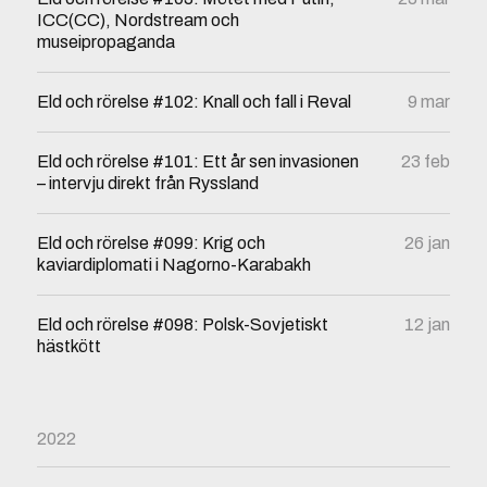
ICC(CC), Nordstream och
museipropaganda
Eld och rörelse #102: Knall och fall i Reval
9 mar
Eld och rörelse #101: Ett år sen invasionen
23 feb
– intervju direkt från Ryssland
Eld och rörelse #099: Krig och
26 jan
kaviardiplomati i Nagorno-Karabakh
Eld och rörelse #098: Polsk-Sovjetiskt
12 jan
hästkött
2022