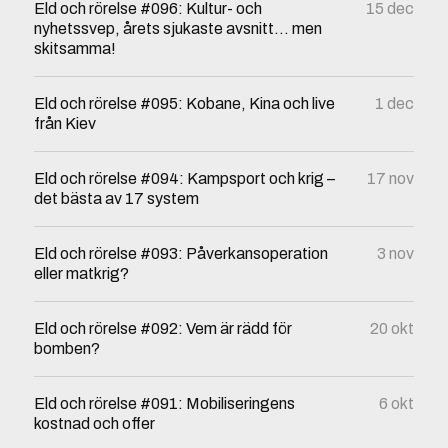
Eld och rörelse #096: Kultur- och
15 dec
nyhetssvep, årets sjukaste avsnitt… men
skitsamma!
Eld och rörelse #095: Kobane, Kina och live
1 dec
från Kiev
Eld och rörelse #094: Kampsport och krig –
17 nov
det bästa av 17 system
Eld och rörelse #093: Påverkansoperation
3 nov
eller matkrig?
Eld och rörelse #092: Vem är rädd för
20 okt
bomben?
Eld och rörelse #091: Mobiliseringens
6 okt
kostnad och offer