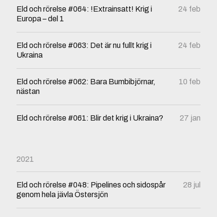
Eld och rörelse #064: !Extrainsatt! Krig i
24 feb
Europa – del 1
Eld och rörelse #063: Det är nu fullt krig i
24 feb
Ukraina
Eld och rörelse #062: Bara Bumbibjörnar,
10 feb
nästan
Eld och rörelse #061: Blir det krig i Ukraina?
27 jan
2021
Eld och rörelse #048: Pipelines och sidospår
28 jul
genom hela jävla Östersjön