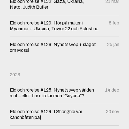
Eld och rörelse #132: Gaza, Ukraina,
21 mar
Nato, Judith Butler
Eld och rörelse #129: Hör på maken i
8 feb
Myanmar + Ukraina, Tower 22 och Palestina
Eld och rörelse #128: Nyhetssvep + slaget
25 jan
om Mosul
2023
Eld och rörelse #125: Nyhetssvep världen
14 dec
runt – eller: hur uttalar man ”Guyana”?
Eld och rörelse #124: I Shanghai var
30 nov
kanonbåten paj