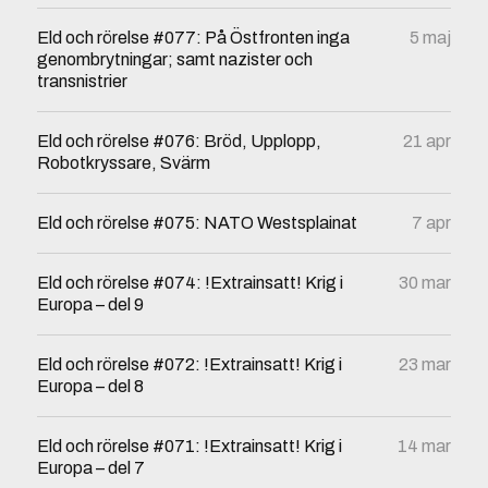
Eld och rörelse #077: På Östfronten inga
5 maj
genombrytningar; samt nazister och
transnistrier
Eld och rörelse #076: Bröd, Upplopp,
21 apr
Robotkryssare, Svärm
Eld och rörelse #075: NATO Westsplainat
7 apr
Eld och rörelse #074: !Extrainsatt! Krig i
30 mar
Europa – del 9
Eld och rörelse #072: !Extrainsatt! Krig i
23 mar
Europa – del 8
Eld och rörelse #071: !Extrainsatt! Krig i
14 mar
Europa – del 7