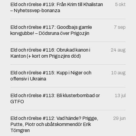
Eld och rörelse #119: Från Krim till Khalistan
5 okt
– Nyhetssvep-bonanza
Eld och rörelse #117: Goodbajs gamle
7 sep
korvgubbe! – Dödsruna över Prigozjin
Eld och rörelse #116: Obrukad kanon i
24 aug
Kanton (+ kort om Prigozjins död)
Eld och rörelse #115: Kupp i Niger och
10 aug
offensiv i Ukraina
Eld och rörelse #113: Bli klusterbombad or
13 jul
GTFO
Eld och rörelse #112: Vad hände? Prigge,
29 jun
Putte, Piotr och ubåtskommendör Erik
Törngren