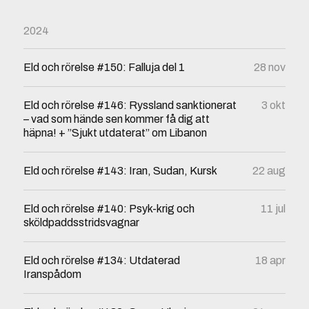
2024
Eld och rörelse #150: Falluja del 1
28 nov
Eld och rörelse #146: Ryssland sanktionerat
3 okt
– vad som hände sen kommer få dig att
häpna! + ”Sjukt utdaterat” om Libanon
Eld och rörelse #143: Iran, Sudan, Kursk
22 aug
Eld och rörelse #140: Psyk-krig och
11 jul
sköldpaddsstridsvagnar
Eld och rörelse #134: Utdaterad
18 apr
Iranspådom