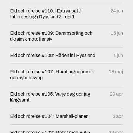
Eld och rörelse #110: !Extrainsatt!
24 jun
Inbördeskrig i Ryssland? – del 1
Eld och rörelse #109: Dammspräng och
15 jun
ukrainsk motoffensiv
Eld och rörelse #108: Räden in i Ryssland
1 jun
Eld och rörelse #107: Hamburgupproret
18 maj
och nyhetssvep
Eld och rörelse #105: Varje dag dör jag
20 apr
långsamt
Eld och rörelse #104: Marshall-planen
6 apr
Eld och rörelse #103: Mötet med Putin,
23 mar