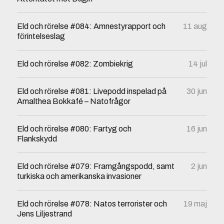
Eld och rörelse #084: Amnestyrapport och
11 aug
förintelseslag
Eld och rörelse #082: Zombiekrig
14 jul
Eld och rörelse #081: Livepodd inspelad på
30 jun
Amalthea Bokkafé – Natofrågor
Eld och rörelse #080: Fartyg och
16 jun
Flankskydd
Eld och rörelse #079: Framgångspodd, samt
2 jun
turkiska och amerikanska invasioner
Eld och rörelse #078: Natos terrorister och
19 maj
Jens Liljestrand