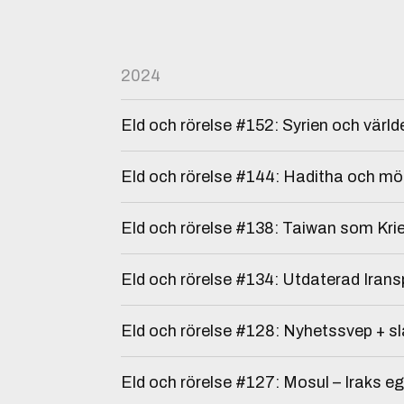
2024
Eld och rörelse #152: Syrien och värld
Eld och rörelse #144: Haditha och m
Eld och rörelse #138: Taiwan som Kri
Eld och rörelse #134: Utdaterad Ira
Eld och rörelse #128: Nyhetssvep + s
Eld och rörelse #127: Mosul – Iraks e