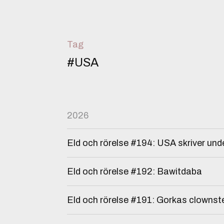
Tag
#USA
2026
Eld och rörelse #194: USA skriver unde
Eld och rörelse #192: Bawitdaba
Eld och rörelse #191: Gorkas clownst