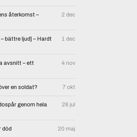
ens återkomst –
2 dec
bättre ljud] – Hardt
1 dec
a avsnitt – ett
4 nov
över en soldat?
7 okt
sidospår genom hela
28 jul
r död
20 maj