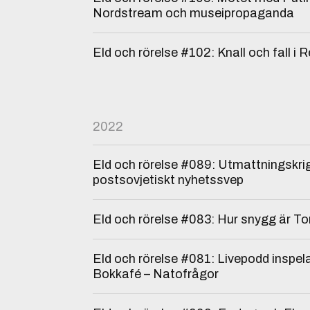
Nordstream och museipropaganda
Eld och rörelse #102: Knall och fall i R
2022
Eld och rörelse #089: Utmattningskri
postsovjetiskt nyhetssvep
Eld och rörelse #083: Hur snygg är 
Eld och rörelse #081: Livepodd inspe
Bokkafé – Natofrågor