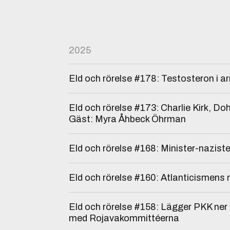
2025
Eld och rörelse #178: Testosteron i 
Eld och rörelse #173: Charlie Kirk, D
Gäst: Myra Åhbeck Öhrman
Eld och rörelse #168: Minister-nazist
Eld och rörelse #160: Atlanticismens 
Eld och rörelse #158: Lägger PKK ner 
med Rojavakommittéerna