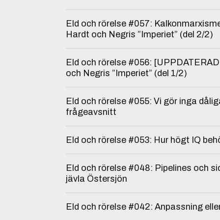
Eld och rörelse #057: Kalkonmarxism
Hardt och Negris ”Imperiet” (del 2/2)
Eld och rörelse #056: [UPPDATERAD – 
och Negris ”Imperiet” (del 1/2)
Eld och rörelse #055: Vi gör inga dålig
frågeavsnitt
Eld och rörelse #053: Hur högt IQ beh
Eld och rörelse #048: Pipelines och 
jävla Östersjön
Eld och rörelse #042: Anpassning elle