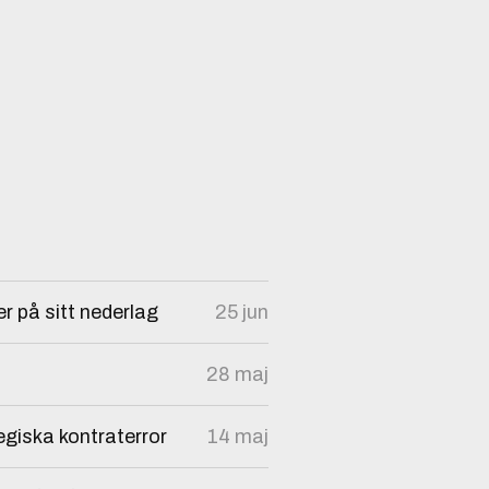
r på sitt nederlag
25 jun
28 maj
egiska kontraterror
14 maj