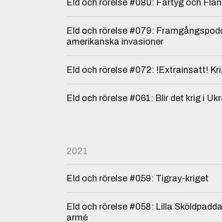
Eld och rörelse #080: Fartyg och Fla
Eld och rörelse #079: Framgångspodd
amerikanska invasioner
Eld och rörelse #072: !Extrainsatt! Kri
Eld och rörelse #061: Blir det krig i Uk
2021
Eld och rörelse #059: Tigray-kriget
Eld och rörelse #058: Lilla Sköldpad
armé