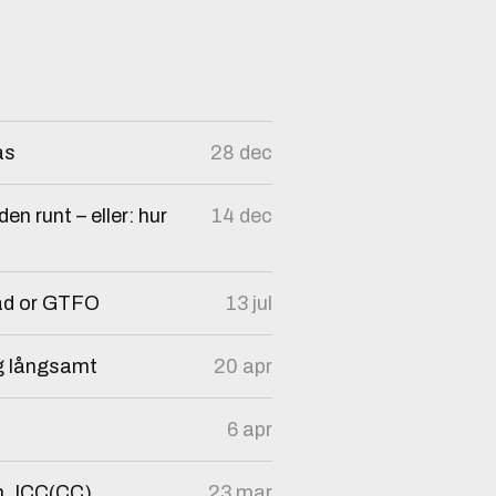
as
28 dec
n runt – eller: hur
14 dec
bad or GTFO
13 jul
ag långsamt
20 apr
6 apr
n, ICC(CC),
23 mar