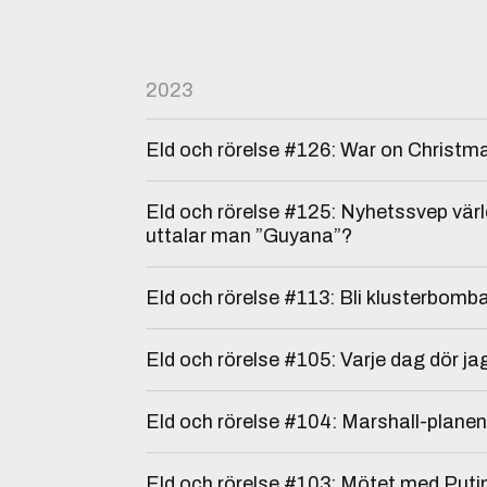
2023
Eld och rörelse #126: War on Christm
Eld och rörelse #125: Nyhetssvep världe
uttalar man ”Guyana”?
Eld och rörelse #113: Bli klusterbom
Eld och rörelse #105: Varje dag dör j
Eld och rörelse #104: Marshall-planen
Eld och rörelse #103: Mötet med Puti