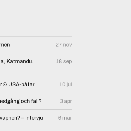
armén
27 nov
oha, Katmandu.
18 sep
er & USA-båtar
10 jul
nedgång och fall?
3 apr
vapnen? – Intervju
6 mar