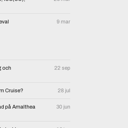
eval
9 mar
g och
22 sep
Tom Cruise?
28 jul
lad på Amalthea
30 jun