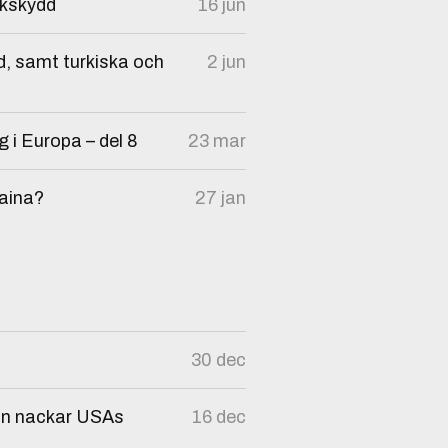
nkskydd
16 jun
, samt turkiska och
2 jun
g i Europa – del 8
23 mar
raina?
27 jan
30 dec
dan nackar USAs
16 dec