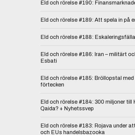
Eld och rörelse #190: Finansmarknad
Eld och rörelse #189: Att spela in på 
Eld och rörelse #188: Eskaleringsfäll
Eld och rörelse #186: Iran – militärt och
Esbati
Eld och rörelse #185: Bröllopstal med 
förtecken
Eld och rörelse #184: 300 miljoner till 
Qaida? + Nyhetssvep
Eld och rörelse #183: Rojava under att
och EUs handelsbazooka