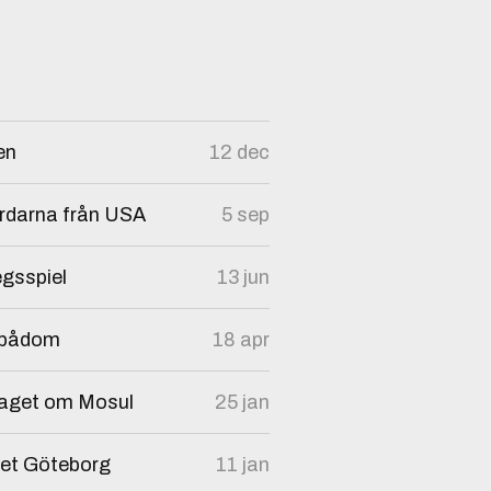
en
12 dec
ördarna från USA
5 sep
egsspiel
13 jun
nspådom
18 apr
laget om Mosul
25 jan
get Göteborg
11 jan