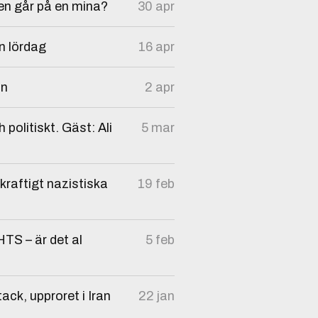
en går på en mina?
30 apr
en lördag
16 apr
an
2 apr
 politiskt. Gäst: Ali
5 mar
kraftigt nazistiska
19 feb
HTS – är det al
5 feb
ack, upproret i Iran
22 jan