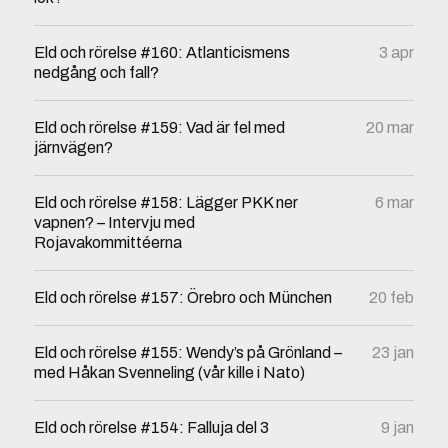
Eld och rörelse #160: Atlanticismens
3 apr
nedgång och fall?
Eld och rörelse #159: Vad är fel med
20 mar
järnvägen?
Eld och rörelse #158: Lägger PKK ner
6 mar
vapnen? – Intervju med
Rojavakommittéerna
Eld och rörelse #157: Örebro och München
20 feb
Eld och rörelse #155: Wendy’s på Grönland –
23 jan
med Håkan Svenneling (vår kille i Nato)
Eld och rörelse #154: Falluja del 3
9 jan