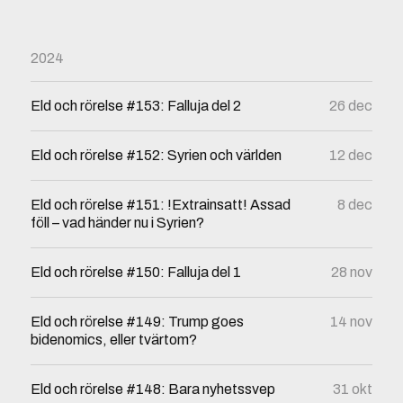
2024
Eld och rörelse #153: Falluja del 2
26 dec
Eld och rörelse #152: Syrien och världen
12 dec
Eld och rörelse #151: !Extrainsatt! Assad
8 dec
föll – vad händer nu i Syrien?
Eld och rörelse #150: Falluja del 1
28 nov
Eld och rörelse #149: Trump goes
14 nov
bidenomics, eller tvärtom?
Eld och rörelse #148: Bara nyhetssvep
31 okt