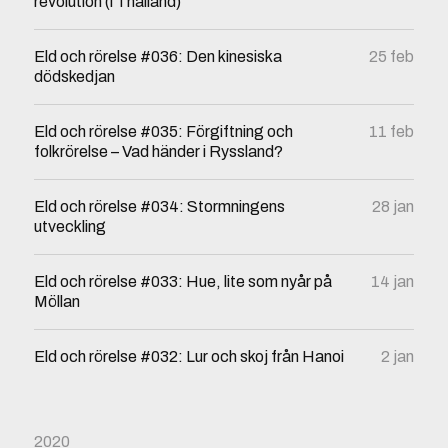
revolution (i Thailand)
Eld och rörelse #036: Den kinesiska
25 feb
dödskedjan
Eld och rörelse #035: Förgiftning och
11 feb
folkrörelse – Vad händer i Ryssland?
Eld och rörelse #034: Stormningens
28 jan
utveckling
Eld och rörelse #033: Hue, lite som nyår på
14 jan
Möllan
Eld och rörelse #032: Lur och skoj från Hanoi
2 jan
2020