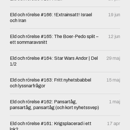
Eld och rörelse #166: !Extrainsatt! Israel
19 jun
och Iran
Eld och rörelse #165: The Boer-Pedo split –
12 jun
ett sommaravsnitt
Eld och rörelse #164: Star Wars Andor | Del
29 maj
1/2
Eld och rörelse #163: Fritt nyhetsbabbel
15 maj
och lyssnarfrågor
Eld och rörelse #162: Pansartåg,
1 maj
pansartåg, pansartåg (och kort nyhetssvep)
Eld och rörelse #161: Krigsplacerad i ett
17 apr
lok?