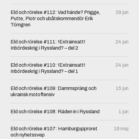
Eld och rörelse #112: Vad hände? Prigge,
29 jun
Putte, Piotr och ubåtskommendör Erik
Törngren
Eld och rörelse #111: !Extrainsatt!
24 jun
Inbördeskrig i Ryssland? – del 2
Eld och rörelse #110: !Extrainsatt!
24 jun
Inbördeskrig i Ryssland? – del 1
Eld och rörelse #109: Dammspräng och
15 jun
ukrainsk motoffensiv
Eld och rörelse #108: Räden in i Ryssland
1 jun
Eld och rörelse #107: Hamburgupproret
18 maj
och nyhetssvep