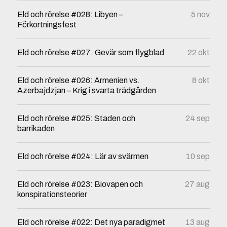
Eld och rörelse #028: Libyen –
5 nov
Förkortningsfest
Eld och rörelse #027: Gevär som flygblad
22 okt
Eld och rörelse #026: Armenien vs.
8 okt
Azerbajdzjan – Krig i svarta trädgården
Eld och rörelse #025: Staden och
24 sep
barrikaden
Eld och rörelse #024: Lär av svärmen
10 sep
Eld och rörelse #023: Biovapen och
27 aug
konspirationsteorier
Eld och rörelse #022: Det nya paradigmet
13 aug