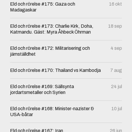
Eld och rörelse #175: Gaza och
16 okt
Madagaskar
Eld och rörelse #173: Charlie Kirk, Doha,
18 sep
Katmandu. Gäst: Myra Åhbeck Öhrman
Eld och rörelse #172: Militarisering och
4 sep
jämställdhet
Eld och rörelse #170: Thailand vs Kambodja
7 aug
Eld och rörelse #169: Sällsynta
24 jul
jordartsmetaller och Syrien
Eld och rörelse #168: Minister-nazister &
10 jul
USA-båtar
Eld och rörelse #167: Iran
26 jun