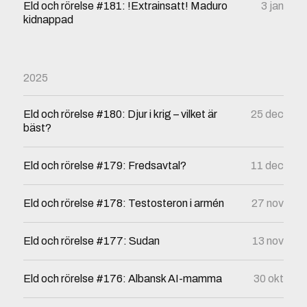
Eld och rörelse #181: !Extrainsatt! Maduro
3 jan
kidnappad
2025
Eld och rörelse #180: Djur i krig – vilket är
25 dec
bäst?
Eld och rörelse #179: Fredsavtal?
11 dec
Eld och rörelse #178: Testosteron i armén
27 nov
Eld och rörelse #177: Sudan
13 nov
Eld och rörelse #176: Albansk AI-mamma
30 okt