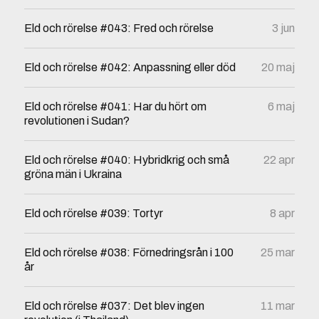
Eld och rörelse #043: Fred och rörelse
3 jun
Eld och rörelse #042: Anpassning eller död
20 maj
Eld och rörelse #041: Har du hört om
6 maj
revolutionen i Sudan?
Eld och rörelse #040: Hybridkrig och små
22 apr
gröna män i Ukraina
Eld och rörelse #039: Tortyr
8 apr
Eld och rörelse #038: Förnedringsrån i 100
25 mar
år
Eld och rörelse #037: Det blev ingen
11 mar