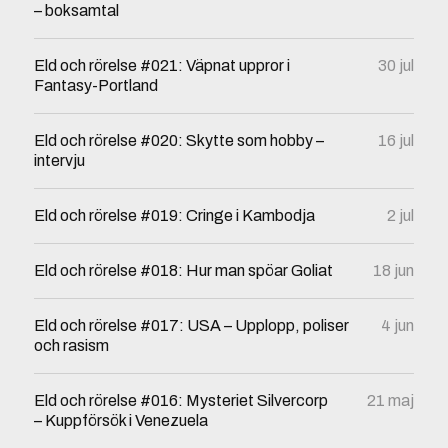
– boksamtal
Eld och rörelse #021: Väpnat uppror i
30 jul
Fantasy-Portland
Eld och rörelse #020: Skytte som hobby –
16 jul
intervju
Eld och rörelse #019: Cringe i Kambodja
2 jul
Eld och rörelse #018: Hur man spöar Goliat
18 jun
Eld och rörelse #017: USA – Upplopp, poliser
4 jun
och rasism
Eld och rörelse #016: Mysteriet Silvercorp
21 maj
– Kuppförsök i Venezuela