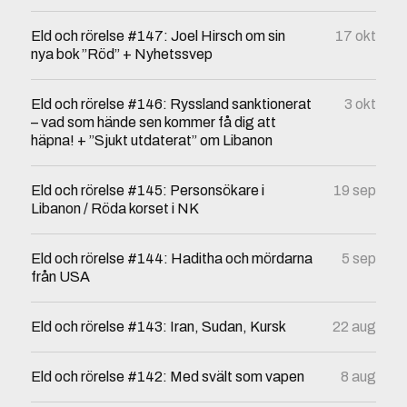
Eld och rörelse #147: Joel Hirsch om sin
17 okt
nya bok ”Röd” + Nyhetssvep
Eld och rörelse #146: Ryssland sanktionerat
3 okt
– vad som hände sen kommer få dig att
häpna! + ”Sjukt utdaterat” om Libanon
Eld och rörelse #145: Personsökare i
19 sep
Libanon / Röda korset i NK
Eld och rörelse #144: Haditha och mördarna
5 sep
från USA
Eld och rörelse #143: Iran, Sudan, Kursk
22 aug
Eld och rörelse #142: Med svält som vapen
8 aug