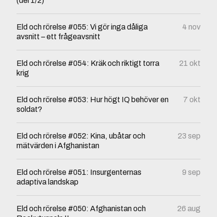
(del 1/2)
Eld och rörelse #055: Vi gör inga dåliga
4 nov
avsnitt – ett frågeavsnitt
Eld och rörelse #054: Kräk och riktigt torra
21 okt
krig
Eld och rörelse #053: Hur högt IQ behöver en
7 okt
soldat?
Eld och rörelse #052: Kina, ubåtar och
23 sep
mätvärden i Afghanistan
Eld och rörelse #051: Insurgenternas
9 sep
adaptiva landskap
Eld och rörelse #050: Afghanistan och
26 aug