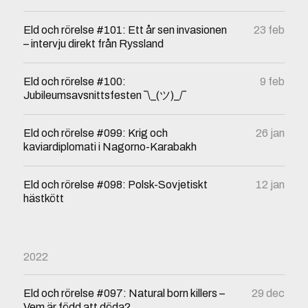
Eld och rörelse #101: Ett år sen invasionen
23 feb
– intervju direkt från Ryssland
Eld och rörelse #100:
9 feb
Jubileumsavsnittsfesten ¯\_(ツ)_/¯
Eld och rörelse #099: Krig och
26 jan
kaviardiplomati i Nagorno-Karabakh
Eld och rörelse #098: Polsk-Sovjetiskt
12 jan
hästkött
2022
Eld och rörelse #097: Natural born killers –
29 dec
Vem är född att döda?