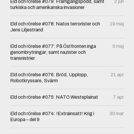
Eld och rörelse #079: Framgångspodd, samt
2 jun
turkiska och amerikanska invasioner
Eld och rörelse #078: Natos terrorister och
19 maj
Jens Liljestrand
Eld och rörelse #077: På Östfronten inga
5 maj
genombrytningar; samt nazister och
transnistrier
Eld och rörelse #076: Bröd, Upplopp,
21 apr
Robotkryssare, Svärm
Eld och rörelse #075: NATO Westsplainat
7 apr
Eld och rörelse #074: !Extrainsatt! Krig i
30 mar
Europa – del 9