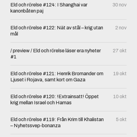
Eld och rörelse #124: I Shanghai var
30 nov
kanonbåten paj
Eld och rörelse #122: Nät av stål – krig utan
2 nov
mål
/ preview / Eld och rörelse läser era nyheter
27 okt
#1
Eld och rörelse #121: Henrik Bromander om
19 okt
Ljuset i Rojava, samt kort om Gaza
Eld och rörelse #120: !Extrainsatt! Öppet
10 okt
krig mellan Israel och Hamas
Eld och rörelse #119: Från Krim till Khalistan
5 okt
– Nyhetssvep-bonanza