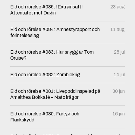
Eld och rörelse #085: !Extrainsatt!
23 aug
Attentatet mot Dugin
Eld och rörelse #084: Amnestyrapport och
11 aug
förintelseslag
Eld och rörelse #083: Hur snygg är Tom
28 jul
Cruise?
Eld och rörelse #082: Zombiekrig
14 jul
Eld och rörelse #081: Livepodd inspelad på
30 jun
Amalthea Bokkafé – Natofrågor
Eld och rörelse #080: Fartyg och
16 jun
Flankskydd