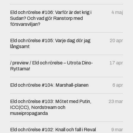
Eld och rörelse #106: Varför är det krig i
4 maj
Sudan? Och vad gör Ranstorp med
försvarsviljan?
Eld och rörelse #105: Varje dag dör jag
20 apr
långsamt
/ preview / Eld och rörelse – Utrota Dino-
17 apr
Ryttarna!
Eld och rörelse #104: Marshall-planen
6 apr
Eld och rörelse #103: Mötet med Putin,
23 mar
ICC(CC), Nordstream och
museipropaganda
Eld och rörelse #102: Knall och fall i Reval
9 mar