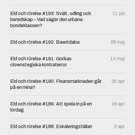
Eld och rörelse #193: Svält, odling och
11 jun
beredskap – Vad säger den urbana
bondeklassen?
Eld och rörelse #192: Bawitdaba
28 maj
Eld och rörelse #191: Gorkas
14 maj
clownstegiska kontraterror
Eld och rörelse #190: Finansmarknaden går
30 apr
på en mina?
Eld och rörelse #189: Att spela in på en
16 apr
lördag
Eld och rörelse #188: Eskaleringsfällan
2 apr