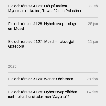
Eld och rörelse #129: Hör på maken i
8 feb
Myanmar + Ukraina, Tower 22 och Palestina
Eld och rörelse #128: Nyhetssvep + slaget
25 jan
om Mosul
Eld och rörelse #127: Mosul – Iraks eget
11 jan
Göteborg
2023
Eld och rörelse #126: War on Christmas
28 dec
Eld och rörelse #125: Nyhetssvep världen
14 dec
runt – eller: hur uttalar man ”Guyana”?