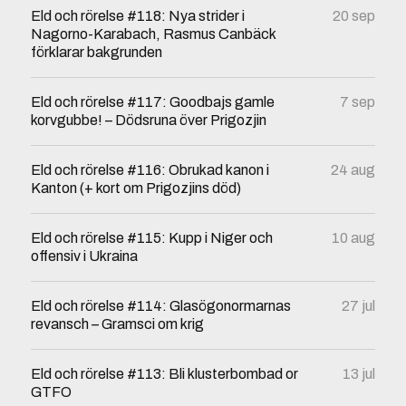
Eld och rörelse #118: Nya strider i
20 sep
Nagorno-Karabach, Rasmus Canbäck
förklarar bakgrunden
Eld och rörelse #117: Goodbajs gamle
7 sep
korvgubbe! – Dödsruna över Prigozjin
Eld och rörelse #116: Obrukad kanon i
24 aug
Kanton (+ kort om Prigozjins död)
Eld och rörelse #115: Kupp i Niger och
10 aug
offensiv i Ukraina
Eld och rörelse #114: Glasögonormarnas
27 jul
revansch – Gramsci om krig
Eld och rörelse #113: Bli klusterbombad or
13 jul
GTFO