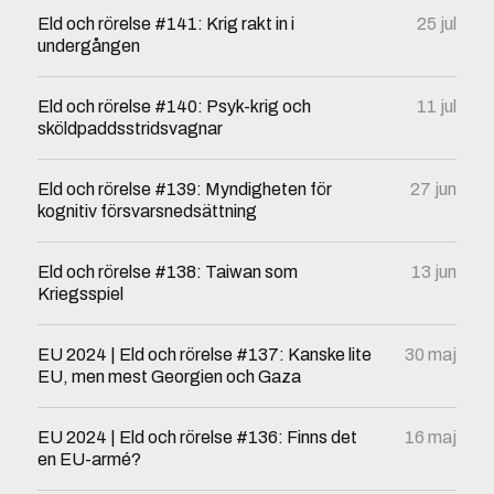
Eld och rörelse #141: Krig rakt in i
25 jul
undergången
Eld och rörelse #140: Psyk-krig och
11 jul
sköldpaddsstridsvagnar
Eld och rörelse #139: Myndigheten för
27 jun
kognitiv försvarsnedsättning
Eld och rörelse #138: Taiwan som
13 jun
Kriegsspiel
EU 2024 | Eld och rörelse #137: Kanske lite
30 maj
EU, men mest Georgien och Gaza
EU 2024 | Eld och rörelse #136: Finns det
16 maj
en EU-armé?