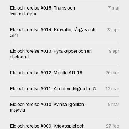
Eld och rörelse #015: Trams och
7 maj
lyssnarfrågor
Eld och rörelse #014: Kravaller, tårgas och
23 apr
SPT
Eld och rörelse #013: Fyra kupper och en
9 apr
oljekartell
Eld och rörelse #012: Min lilla AR-18
26 mar
Eld och rörelse #011: Är det verkligen fred?
12 mar
Eld och rörelse #010: Kvinna i gerillan –
8 mar
Intervju
Eld och rörelse #009: Kriegsspiel och
27 feb