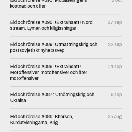
Eld och rörelse #091: Mobiliseringens
6 okt
kostnad och offer
Eld och rörelse #090: !Extrainsatt! Nord
27 sep
stream, Lyman och killgissningar
Eld och rörelse #089: Utmattningskrig och
22 sep
postsovjetiskt nyhetssvep
Eld och rörelse #088: !Extrainsatt!
14 sep
Motoffensiver, motoffensiver och åter
motoffensiver
Eld och rörelse #087: Utnötningskrig och
8 sep
Ukraina
Eld och rörelse #086: Kherson,
25 aug
Kurdutvisningarna, Krig