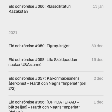
Eld och rörelse #060: Klassdiktatur i
13 jan
Kazakstan
2021
Eld och rörelse #059: Tigray-kriget
30 dec
Eld och rörelse #058: Lilla Sköldpaddan
16 dec
nackar USAs armé
Eld och rörelse #057: Kalkonmarxismens
2 dec
återkomst – Hardt och Negris ”Imperiet” (del
2/2)
Eld och rörelse #056: [UPPDATERAD –
1 dec
bättre ljud] – Hardt och Negris ”Imperiet”