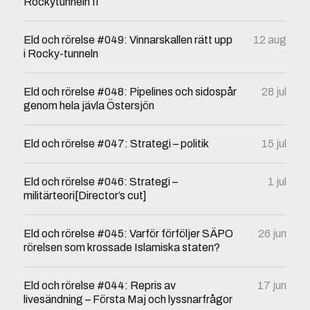
Rockytunneln II
Eld och rörelse #049: Vinnarskallen rätt upp
12 aug
i Rocky-tunneln
Eld och rörelse #048: Pipelines och sidospår
28 jul
genom hela jävla Östersjön
Eld och rörelse #047: Strategi – politik
15 jul
Eld och rörelse #046: Strategi –
1 jul
militärteori[Director’s cut]
Eld och rörelse #045: Varför förföljer SÄPO
26 jun
rörelsen som krossade Islamiska staten?
Eld och rörelse #044: Repris av
17 jun
livesändning – Första Maj och lyssnarfrågor