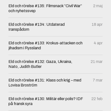
Eld och rörelse #135: Filmsnack ”Civil War”
2 maj
och nyhetssvep
Eld och rörelse #134: Utdaterad
18 apr
Iranspådom
Eld och rörelse #133: Krokus-attacken och
4 apr
jihadism i Ryssland
Eld och rörelse #132: Gaza, Ukraina,
21 mar
Nato, Judith Butler
Eld och rörelse #131: Klass och krig – med
7 mar
Lovisa Broström
Eld och rörelse #130: Militär eller polis? IDF
22 feb
på fransk syra