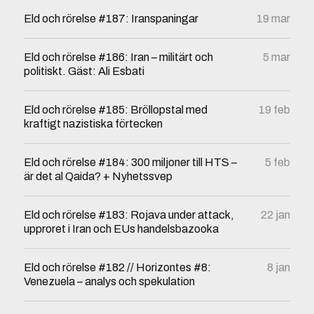
Eld och rörelse #187: Iranspaningar
19 mar
Eld och rörelse #186: Iran – militärt och
5 mar
politiskt. Gäst: Ali Esbati
Eld och rörelse #185: Bröllopstal med
19 feb
kraftigt nazistiska förtecken
Eld och rörelse #184: 300 miljoner till HTS –
5 feb
är det al Qaida? + Nyhetssvep
Eld och rörelse #183: Rojava under attack,
22 jan
upproret i Iran och EUs handelsbazooka
Eld och rörelse #182 // Horizontes #8:
8 jan
Venezuela – analys och spekulation