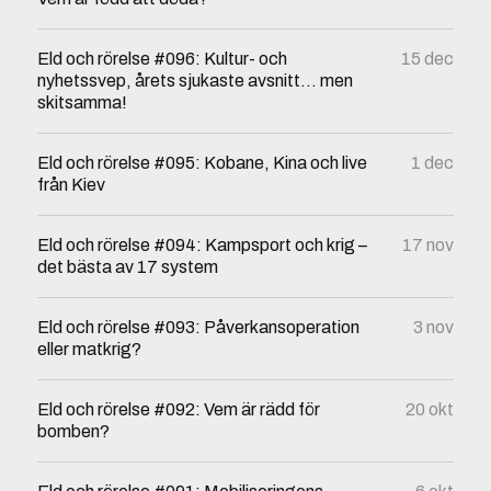
Eld och rörelse #096: Kultur- och
15 dec
nyhetssvep, årets sjukaste avsnitt… men
skitsamma!
Eld och rörelse #095: Kobane, Kina och live
1 dec
från Kiev
Eld och rörelse #094: Kampsport och krig –
17 nov
det bästa av 17 system
Eld och rörelse #093: Påverkansoperation
3 nov
eller matkrig?
Eld och rörelse #092: Vem är rädd för
20 okt
bomben?