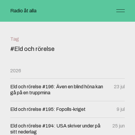
Radio åt alla
Tag
#Eld och rörelse
2026
Eld och rörelse #196: Även en blind höna kan
23 jul
gå på en truppmina
Eld och rörelse #195: Fopolls-kriget
9 jul
Eld och rörelse #194: USA skriver under på
25 jun
sitt nederlag